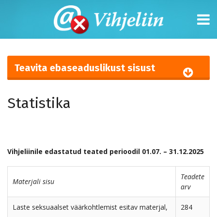
Vihjeliin
Teavita ebaseaduslikust sisust
Statistika
Vihjeliinile edastatud teated perioodil 01.07. – 31.12.2025
Teadete
Materjali sisu
arv
Laste seksuaalset väärkohtlemist esitav materjal,
284