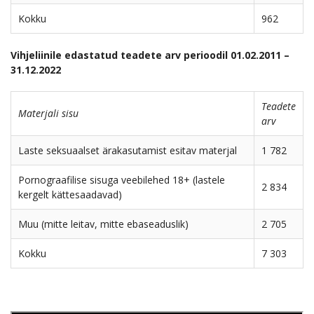
Kokku
962
Vihjeliinile edastatud teadete arv perioodil 01.02.2011 –
31.12.2022
Teadete
Materjali sisu
arv
Laste seksuaalset ärakasutamist esitav materjal
1 782
Pornograafilise sisuga veebilehed 18+ (lastele
2 834
kergelt kättesaadavad)
Muu (mitte leitav, mitte ebaseaduslik)
2 705
Kokku
7 303