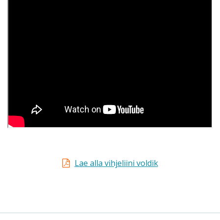
Külgpaan
Lae alla vihjeliini voldik